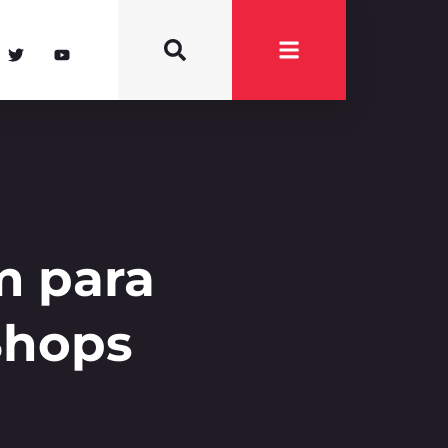
m para
Shops